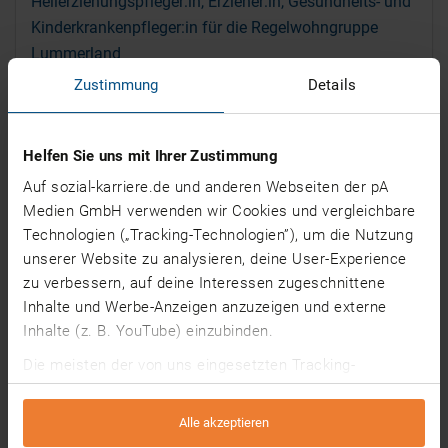
Heilerziehungspfleger:in, Erzieher:in, Gesundheits- und
Kinderkrankenpfleger:in für die Regelwohngruppe
Lummerland
Zustimmung
Details
Vestische Caritas Kliniken GmbH
03.08.2026
Nordkirchen
Helfen Sie uns mit Ihrer Zustimmung
Auf sozial-karriere.de und anderen Webseiten der pA
Erzieher*in | Pädagogische Fachkraft (m/w/d)
Medien GmbH verwenden wir Cookies und vergleichbare
Kita Zweckverband Essen
Technologien („Tracking-Technologien”), um die Nutzung
03.08.2026
Hattingen
unserer Website zu analysieren, deine User-Experience
zu verbessern, auf deine Interessen zugeschnittene
Inhalte und Werbe-Anzeigen anzuzeigen und externe
Heilerziehungspfleger:in, Erzieher:in, Gesundheits- und
Inhalte (z. B. YouTube) einzubinden.
Kinderkrankenpfleger:in für unser Kinderhaus in Selm
Die meisten der von uns eingesetzten Tracking-
Vestische Caritas Kliniken GmbH
Technologien werden von Drittanbietern betrieben. Dabei
können auf Grundlage von Informationen über deine
03.08.2026
Selm
Alle akzeptieren
Nutzung unserer Website (z. B. Cookie-IDs) individuelle