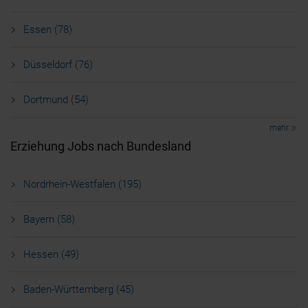
deine Auswahl jederzeit über die „Cookie-Einstellungen”
ändern. Weitere Informationen findest du unter
Essen (78)
„Einstellungen oder ablehnen” bzw. „Alle ablehnen” sowie
in unserer Datenschutzerklärung. Die Verarbeitung deiner
Düsseldorf (76)
Daten dient folgenden Zwecken:
Notwendige Cookies
Dortmund (54)
Präferenz-Cookies
Statistik-Cookies
mehr
Marketing-Cookies
Erziehung Jobs nach Bundesland
Nordrhein-Westfalen (195)
Bayern (58)
Hessen (49)
Baden-Württemberg (45)