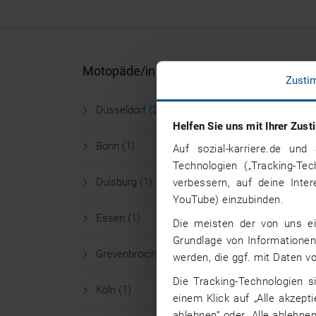
Motopäde/in Jobs nach Stadt
Zusti
Düsseldorf (2)
Helfen Sie uns mit Ihrer Zu
Bonn (1)
Auf sozial-karriere.de u
Technologien („Tracking-Te
Duisburg (1)
verbessern, auf deine Inte
YouTube) einzubinden.
Essen (1)
Die meisten der von uns ei
Grundlage von Informationen 
Grevenbroich (1)
werden, die ggf. mit Daten 
Die Tracking-Technologien s
Köln (1)
einem Klick auf „Alle akzept
ablehnen” oder „Alle ablehnen