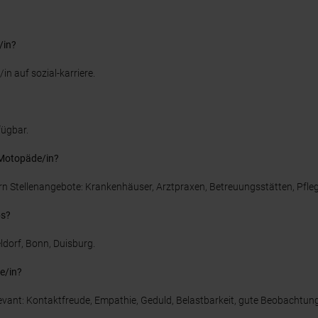
/in?
in auf sozial-karriere.
fügbar.
 Motopäde/in?
rn Stellenangebote: Krankenhäuser, Arztpraxen, Betreuungsstätten, Pfle
bs?
ldorf, Bonn, Duisburg.
e/in?
evant: Kontaktfreude, Empathie, Geduld, Belastbarkeit, gute Beobachtung