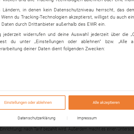
mehr
 in Ländern, in denen kein Datenschutzniveau herrscht, das 
. Wenn du Tracking-Technologien akzeptierst, willigst du auch e
 Daten durch Drittanbieter außerhalb des EWR ein.
g jederzeit widerrufen und deine Auswahl jederzeit über die „C
dest du unter „Einstellungen oder ablehnen” bzw. „Alle 
erarbeitung deiner Daten dient folgenden Zwecken:
innen mithilfe des Konzepts der Psychomotorik. Dabei behandelt man p
hzuführen, Dokumentation zu führen und Beratungsgespräche abzuhalte
siert, sollte neben Kontaktfreude und Empathie auch körperliche Fitnes
gute Beobachtungsgabe ist als Motopäde/in essentiell. Wer diese Vo
Einstellungen oder ablehnen
Alle akzeptieren
ls Motopäde/in
nicht pauschal festlegen. Dies ist dadurch zu erklären, da
chlecht spielt auch das Bundesland, in dem man wohnt, eine Rolle.
Datenschutzerklärung
Impressum
Einrichtung) nach Tarif bezahlt wird. Außerdem macht es einen Unterschied