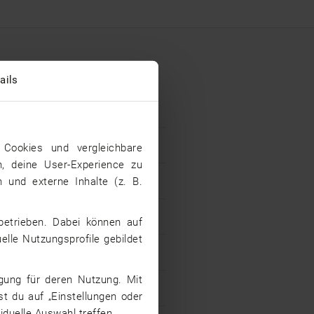
undesland
ails
Cookies und vergleichbare
n, deine User-Experience zu
 und externe Inhalte (z. B.
betrieben. Dabei können auf
elle Nutzungsprofile gebildet
igung für deren Nutzung. Mit
st du auf „Einstellungen oder
iduelle Auswahl treffen.