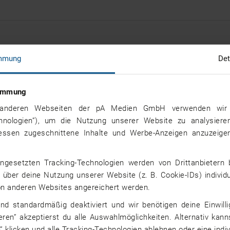
Motopäde/in Jobs nach B
mmung
Det
Nordrhein-Westfalen (2)
stimmung
Baden-Württemberg (0)
nd anderen Webseiten der pA Medien GmbH verwenden wir 
chnologien”), um die Nutzung unserer Website zu analysiere
Bayern (0)
ressen zugeschnittene Inhalte und Werbe-Anzeigen anzuzeigen
Berlin (0)
ngesetzten Tracking-Technologien werden von Drittanbietern 
über deine Nutzung unserer Website (z. B. Cookie-IDs) individu
Brandenburg (0)
von anderen Websites angereichert werden.
ind standardmäßig deaktiviert und wir benötigen deine Einwill
Bremen (0)
ieren” akzeptierst du alle Auswahlmöglichkeiten. Alternativ kann
” klicken und alle Tracking-Technologien ablehnen oder eine indiv