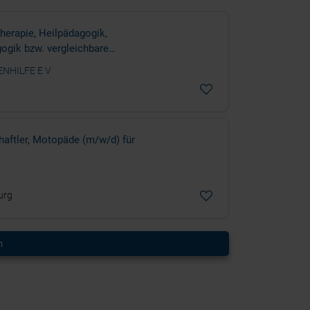
herapie, Heilpädagogik,
ogik bzw. vergleichbare
NHILFE E V
aftler, Motopäde (m/w/d) für
urg
n