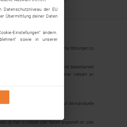
mehr
dem Datenschutzniveau der EU
iner Übermittlung deiner Daten
ookie-Einstellungen” ändern.
ablehnen” sowie in unserer
sychische Probleme dadurch, motorische Störungen zu
n.
s mitbringen. Außerdem sind Geduld und Belastbarkeit
raussetzungen erfüllt, kann aus einer Vielzahl an
ss mehrere Faktoren einen Einfluss auf die individuelle
, ob man in Vollzeit oder Teilzeit angestellt ist, oder