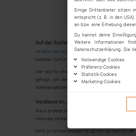
Einige Drittanbieter sitzen
entspricht (z. B. in den USA)
an bzw. eine Erhebung dieser
Du kannst deine Einwilligun
Weitere Informationen fin
Auf der Suche nach Jobs als Motopäde/in?
Datenschutzerklärung. Die V
Im
Beruf als Motopäde/in
therapiert man Patienten/
Notwendige Cookies
beheben. Zum Arbeitsalltag gehört es, Übungen durc
Präferenz-Cookies
Wer sich für eine Tätigkeit als Motopäde/in interes
Statistik-Cookies
gefragt, um den Arbeitsalltag zu meistern. Eine 
Marketing-Cookies
Stellenangeboten auswählen.
Verdienst im Job als Motopäde/in
Wie in anderen Berufen auch, lässt sich das
Gehalt a
Höhe des Verdiensts nehmen. Neben dem Alter und Ges
Nicht zu vernachlässigen ist, ob man (je nach Art der 