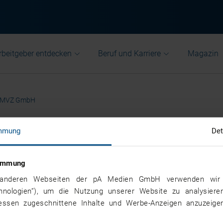
rbeitgeber entdecken
Beruf und Karriere
Magazin
d MVZ GmbH
mmung
Det
um Visiorad MVZ GmbH
stimmung
nd anderen Webseiten der pA Medien GmbH verwenden wir 
chnologien”), um die Nutzung unserer Website zu analysiere
ressen zugeschnittene Inhalte und Werbe-Anzeigen anzuzeigen
n in den Bereichen Radiologie,