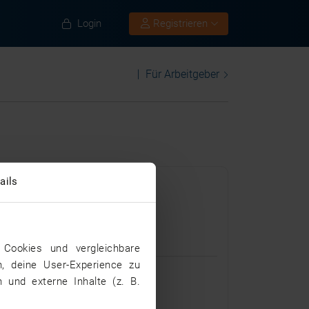
Login
Registrieren
Für Arbeitgeber
ails
Cookies und vergleichbare
n, deine User-Experience zu
 und externe Inhalte (z. B.