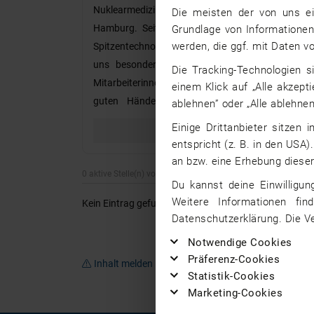
Nuklearmedizin und Strahlentherapie an 9 Stand
Die meisten der von uns ei
Hamburg. Seit über 30 Jahren stehen wir für Th
Grundlage von Informationen 
werden, die ggf. mit Daten 
Spitzentechnologie, Wissenstransfer und mensch
uns besonders auszeichnet, ist unsere famili
Die Tracking-Technologien s
Mitarbeiterinnen und Mitarbeiter sorgen dafür, 
einem Klick auf „Alle akzept
guten Händen sind und dass sowohl die in
ablehnen” oder „Alle ablehnen
Kommunikation mit zuweisenden Ärzten und
Einige Drittanbieter sitzen
funktionieren.
entspricht (z. B. in den USA)
an bzw. eine Erhebung dieser
0 aktive Stelle(n) von Diagnosticum Visiorad MVZ GmbH
Du kannst deine Einwilligun
Weitere Informationen fin
Kein Eintrag gefunden.
Datenschutzerklärung. Die V
Notwendige Cookies
Präferenz-Cookies
Inhalt melden
Statistik-Cookies
Marketing-Cookies