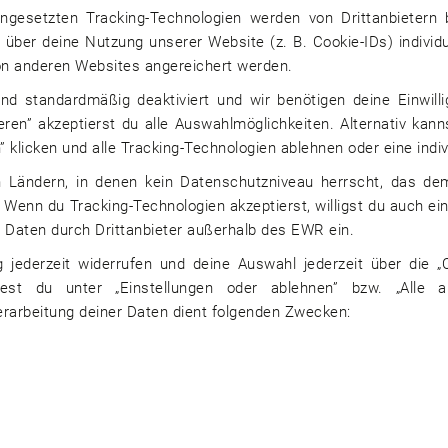
orten in Schleswig-Holstein und
ngesetzten Tracking-Technologien werden von Drittanbietern 
erapieerfolg durch medizinische
über deine Nutzung unserer Website (z. B. Cookie-IDs) individu
von anderen Websites angereichert werden.
liches Einfühlungsvermögen. Was
äre Gemeinschaft. Mehr als 150
ind standardmäßig deaktiviert und wir benötigen deine Einwill
dass unsere Patienten bei uns in
ieren” akzeptierst du alle Auswahlmöglichkeiten. Alternativ kann
ternen Abläufe als auch die
” klicken und alle Tracking-Technologien ablehnen oder eine indiv
 Klinikpersonal reibungslos
 in Ländern, in denen kein Datenschutzniveau herrscht, das 
. Wenn du Tracking-Technologien akzeptierst, willigst du auch e
 Daten durch Drittanbieter außerhalb des EWR ein.
g jederzeit widerrufen und deine Auswahl jederzeit über die „C
dest du unter „Einstellungen oder ablehnen” bzw. „Alle 
erarbeitung deiner Daten dient folgenden Zwecken: