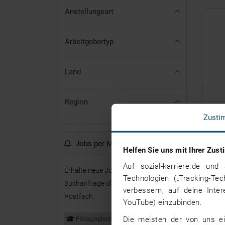
Anstellungsart
Arbeitgebertyp
Land
Region
Zusti
Jobs per Mail erhalten
Helfen Sie uns mit Ihrer Zu
Auf sozial-karriere.de u
Erhalte neue Jobs für diese
Technologien („Tracking-Te
Suchanfrage direkt per Mail in Dein
verbessern, auf deine Inte
Postfach.
YouTube) einzubinden.
Die meisten der von uns ei
Pädagogische/r Psychologe/in