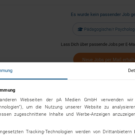
Es wurde kein passender Job g
Pädagogische/r Psycholog
Lass Dich über passende Jobs per E-Mai
Neue Jobs per Mail erhalt
mmung
Det
Jobs per Mail erhalte
stimmung
nd anderen Webseiten der pA Medien GmbH verwenden wir 
chnologien”), um die Nutzung unserer Website zu analysiere
ressen zugeschnittene Inhalte und Werbe-Anzeigen anzuzeigen
ngesetzten Tracking-Technologien werden von Drittanbietern 