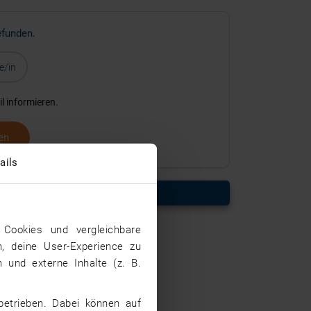
efunden.
e/in
l informieren.
en
ails
n
Cookies und vergleichbare
n, deine User-Experience zu
 und externe Inhalte (z. B.
betrieben. Dabei können auf