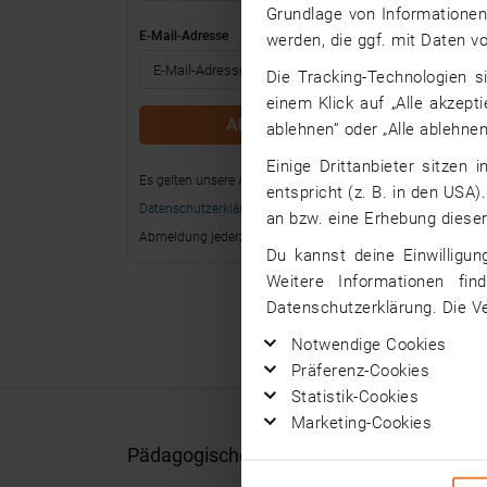
Grundlage von Informationen 
E-Mail-Adresse
werden, die ggf. mit Daten 
Die Tracking-Technologien s
einem Klick auf „Alle akzept
ablehnen” oder „Alle ablehnen
Einige Drittanbieter sitzen
Es gelten unsere
AGB
und
entspricht (z. B. in den USA)
Datenschutzerklärung
.
an bzw. eine Erhebung dieser
Abmeldung jederzeit möglich.
Du kannst deine Einwilligun
Weitere Informationen fin
Datenschutzerklärung. Die V
Notwendige Cookies
Präferenz-Cookies
Statistik-Cookies
Marketing-Cookies
Pädagogische/r Psychologe/in Jobs nach