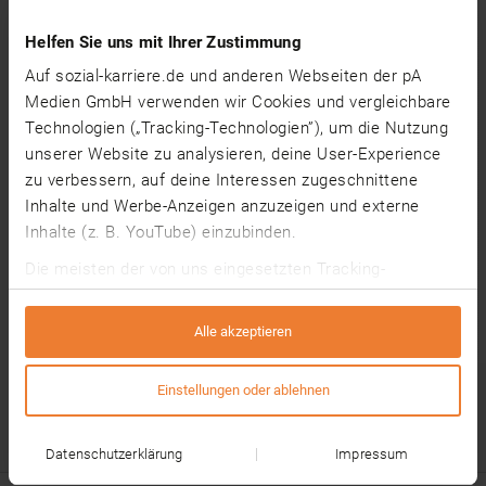
Helfen Sie uns mit Ihrer Zustimmung
Engagierten Alltagsbegleiter nach § 43 SGB XI
Auf sozial-karriere.de und anderen Webseiten der pA
(m/w/d)
Medien GmbH verwenden wir Cookies und vergleichbare
Technologien („Tracking-Technologien”), um die Nutzung
Antoniusheim Altenzentrum GmbH
unserer Website zu analysieren, deine User-Experience
03.08.2026
Idsteiner Straße 109/111, 65193
zu verbessern, auf deine Interessen zugeschnittene
Wiesbaden
Inhalte und Werbe-Anzeigen anzuzeigen und externe
Inhalte (z. B. YouTube) einzubinden.
Die meisten der von uns eingesetzten Tracking-
Technologien werden von Drittanbietern betrieben. Dabei
1
>
können auf Grundlage von Informationen über deine
Alle akzeptieren
Nutzung unserer Website (z. B. Cookie-IDs) individuelle
Nutzungsprofile gebildet werden, die ggf. mit Daten von
Einstellungen oder ablehnen
anderen Websites angereichert werden.
Die Tracking-Technologien sind standardmäßig
Datenschutzerklärung
Impressum
deaktiviert und wir benötigen deine Einwilligung für deren