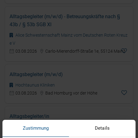
Alltagsbegleiter (m/w/d) - Betreuungskräfte nach §
43b / § 53b SGB XI
Alice Schwesternschaft Mainz vom Deutschen Roten Kreuz
e V
03.08.2026
Carlo-Mierendorff-Straße 1e, 55124 Mainz
Alltagsbegleiter (m/w/d)
Hochtaunus Kliniken
03.08.2026
Bad Homburg vor der Höhe
Alltagsbegleiter/in
Fikaj Assistenz GmbH
Zustimmung
Details
03.08.2026
Alexander-Diehl-Straße 12, 55130 Mainz