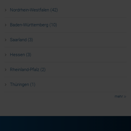
Notwendige Cookies
Nordrhein-Westfalen (42)
Präferenz-Cookies
Statistik-Cookies
Baden-Württemberg (10)
Marketing-Cookies
Saarland (3)
Hessen (3)
Rheinland-Pfalz (2)
Thüringen (1)
mehr