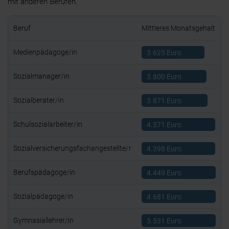
mit anderen Berufen.
Datenschutzniveau der EU entspricht (z. B. in den USA).
Wenn du Tracking-Technologien akzeptierst, willigst du
Beruf
Mittleres Monatsgehalt
auch einer Übermittlung deiner Daten an bzw. eine
Erhebung dieser Daten durch Drittanbieter außerhalb des
Medienpädagoge/in
3.625 Euro
EWR ein.
Du kannst deine Einwilligung jederzeit widerrufen und
Sozialmanager/in
3.800 Euro
deine Auswahl jederzeit über die „Cookie-Einstellungen”
ändern. Weitere Informationen findest du unter
Sozialberater/in
3.871 Euro
„Einstellungen oder ablehnen” bzw. „Alle ablehnen” sowie
in unserer Datenschutzerklärung. Die Verarbeitung deiner
Schulsozialarbeiter/in
4.371 Euro
Daten dient folgenden Zwecken:
Sozialversicherungsfachangestellte/r
4.398 Euro
Notwendige Cookies
Präferenz-Cookies
Berufspädagoge/in
4.449 Euro
Statistik-Cookies
Marketing-Cookies
Sozialpädagoge/in
4.681 Euro
Gymnasiallehrer/in
5.531 Euro