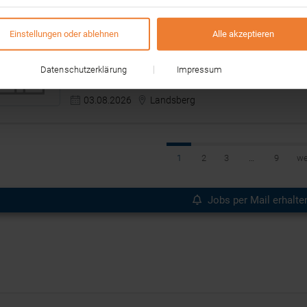
Einstellungen oder ablehnen
Alle akzeptieren
Pädagogische Fachkraft (m/w/d) als Krankheitsvertr
Kaufering
Datenschutzerklärung
Impressum
Lebenshilfe Landsberg gGmbH
03.08.2026
Landsberg
1
2
3
…
9
we
Jobs per Mail erhalte