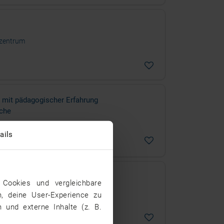
ezentrum
 mit pädagogischer Erfahrung
oche
ails
Cookies und vergleichbare
n, deine User-Experience zu
 und externe Inhalte (z. B.