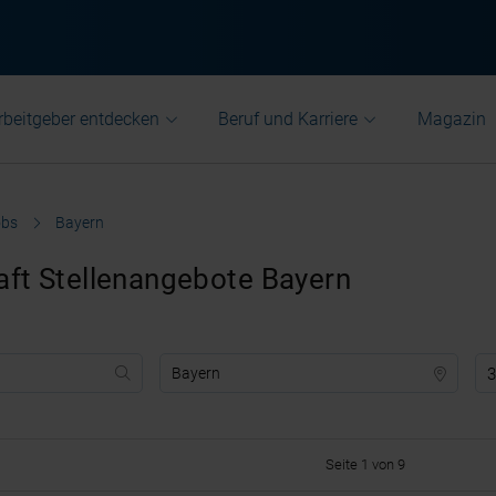
rbeitgeber entdecken
Beruf und Karriere
Magazin
obs
Bayern
ft Stellenangebote Bayern
3
Seite 1 von 9