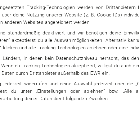
ngesetzten Tracking-Technologien werden von Drittanbietern 
über deine Nutzung unserer Website (z. B. Cookie-IDs) individu
Pädagogische Fachkraft in Wildflecken (w/m/d)
von anderen Websites angereichert werden.
Johanniter Unfall Hilfe e V
ind standardmäßig deaktiviert und wir benötigen deine Einwill
03.08.2026
Waltherstraße 6, 97074 Würzburg
ieren” akzeptierst du alle Auswahlmöglichkeiten. Alternativ kann
” klicken und alle Tracking-Technologien ablehnen oder eine indiv
 in Ländern, in denen kein Datenschutzniveau herrscht, das 
Pädagogische Fachkraft (m/w/d) für Jugendhilfe Wo
. Wenn du Tracking-Technologien akzeptierst, willigst du auch e
Std./Woche
 Daten durch Drittanbieter außerhalb des EWR ein.
Diakonie München und Oberbayern
g jederzeit widerrufen und deine Auswahl jederzeit über die „C
03.08.2026
Hohenlindner Straße 8, 85622 Feldki
dest du unter „Einstellungen oder ablehnen” bzw. „Alle 
erarbeitung deiner Daten dient folgenden Zwecken:
Pädagogische Fachkraft (m/w/d) für unsere Offene
Mittelschule Eching – Teilzeit
Johanniter Unfall Hilfe e V
03.08.2026
Danziger Straße 4, 85386 Eching