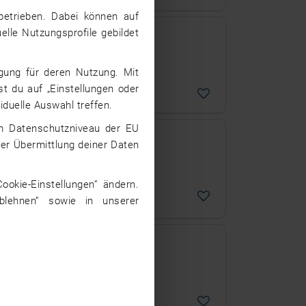
betrieben. Dabei können auf
elle Nutzungsprofile gebildet
igung für deren Nutzung. Mit
st du auf „Einstellungen oder
iduelle Auswahl treffen.
dem Datenschutzniveau der EU
hngruppe in Feldkirchen, 20
iner Übermittlung deiner Daten
ookie-Einstellungen” ändern.
rchen
ablehnen” sowie in unserer
 Ganztagesschule an der