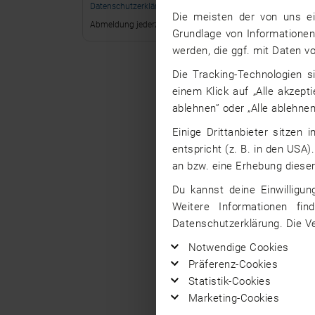
Datenschutzerklärung
.
Die meisten der von uns ei
Abmeldung jederzeit möglich.
Grundlage von Informationen 
werden, die ggf. mit Daten 
Die Tracking-Technologien s
einem Klick auf „Alle akzept
ablehnen” oder „Alle ablehnen
Einige Drittanbieter sitzen
entspricht (z. B. in den USA)
an bzw. eine Erhebung dieser
Du kannst deine Einwilligun
Weitere Informationen fin
Datenschutzerklärung. Die V
Notwendige Cookies
Präferenz-Cookies
Statistik-Cookies
Marketing-Cookies