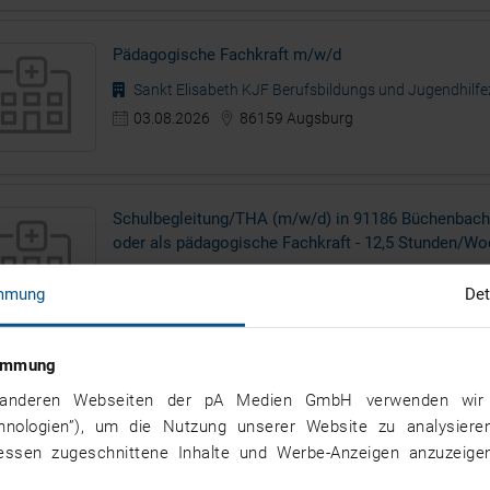
Pädagogische Fachkraft m/w/d
Sankt Elisabeth KJF Berufsbildungs und Jugendhilf
03.08.2026
86159 Augsburg
Schulbegleitung/THA (m/w/d) in 91186 Büchenbach
oder als pädagogische Fachkraft - 12,5 Stunden/W
Bärenschule Kita und Schulbegleitung
mmung
Det
03.08.2026
91186 Büchenbach
stimmung
Pädagogische Fachkraft (m/w/d)
nd anderen Webseiten der pA Medien GmbH verwenden wir 
persona service AG Co KG Niederlassung München
chnologien”), um die Nutzung unserer Website zu analysiere
03.08.2026
80999 München
ressen zugeschnittene Inhalte und Werbe-Anzeigen anzuzeigen