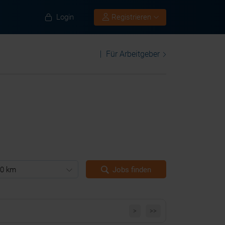
Login
Registrieren
Für Arbeitgeber
0 km
Jobs finden
>
>>