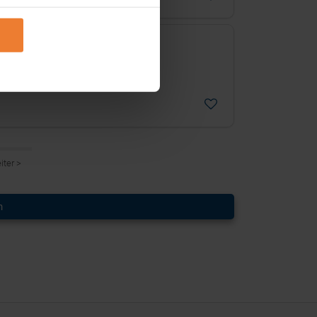
etung für den Standort
iter
>
n